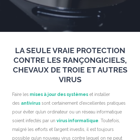
LA SEULE VRAIE PROTECTION
CONTRE LES RANÇONGICIELS,
CHEVAUX DE TROIE ET AUTRES
VIRUS
Faire les
mises à jour des systèmes
et installer
des
antivirus
sont certainement d’excellentes pratiques
pour éviter qu’un ordinateur ou un réseau informatique
soient infectés par un
virus informatique
. Toutefois,
malgré les efforts et l’argent investis, il est toujours
possible qu’un nouveau virus contre lequel on ne peut