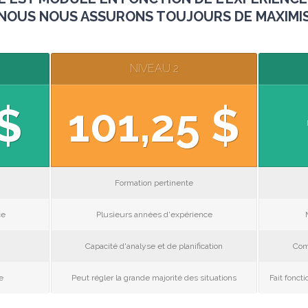
. NOUS NOUS ASSURONS TOUJOURS DE MAXIMI
NIVEAU 2
 $
101,25 $
Formation pertinente
ce
Plusieurs années d'expérience
Capacité d'analyse et de planification
Com
e
Peut régler la grande majorité des situations
Fait fonct