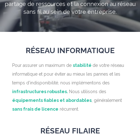
partage de ressources et la connexion au réseau
sans fil au sein de votre entreprise.
RÉSEAU INFORMATIQUE
Pour assurer un maximum de
stabilité
de votre réseau
informatique et pour éviter au mieux les pannes et les
temps d’indisponibilité, nous implémentons des
infrastructures robustes.
Nous utilisons des
équipements fiables et abordables
, généralement
sans frais de licence
récurrent.
RÉSEAU FILAIRE