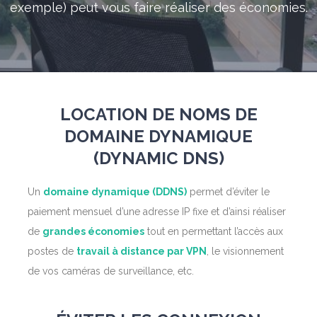
exemple) peut vous faire réaliser des économies.
LOCATION DE NOMS DE
DOMAINE DYNAMIQUE
(DYNAMIC DNS)
Un
domaine dynamique (DDNS)
permet d’éviter le
paiement mensuel d’une adresse IP fixe et d’ainsi réaliser
de
grandes économies
tout en permettant l’accès aux
postes de
travail à distance par VPN
, le visionnement
de vos caméras de surveillance, etc.